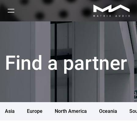
Find a partner
Asia
Europe
North America
Oceania
Sou